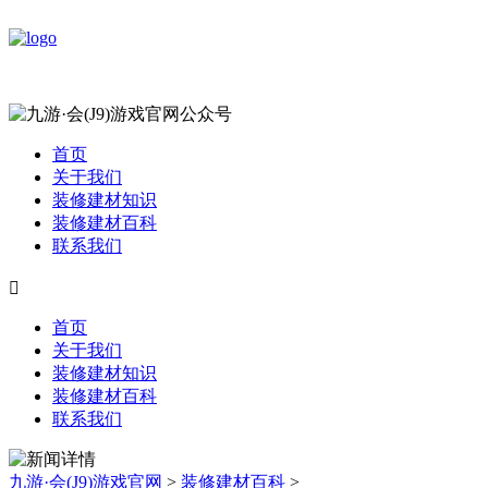
首页
关于我们
装修建材知识
装修建材百科
联系我们

首页
关于我们
装修建材知识
装修建材百科
联系我们
九游·会(J9)游戏官网
>
装修建材百科
>