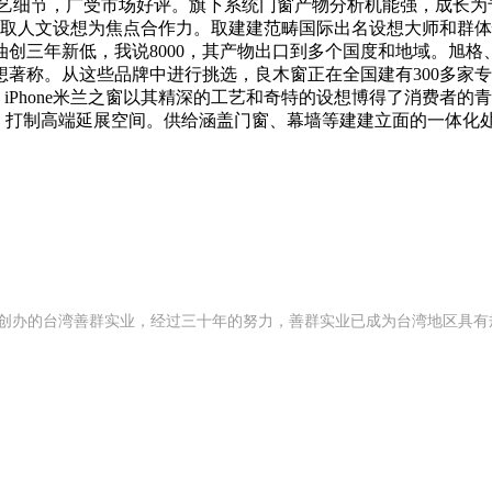
工艺细节，广受市场好评。旗下系统门窗产物分析机能强，成长为
能取人文设想为焦点合作力。取建建范畴国际出名设想大师和群体
创三年新低，我说8000，其产物出口到多个国度和地域。旭格
设想著称。从这些品牌中进行挑选，良木窗正在全国建有300多
iPhone米兰之窗以其精深的工艺和奇特的设想博得了消费者
赞同。打制高端延展空间。供给涵盖门窗、幕墙等建建立面的一体化
992 年创办的台湾善群实业，经过三十年的努力，善群实业已成为台湾地区