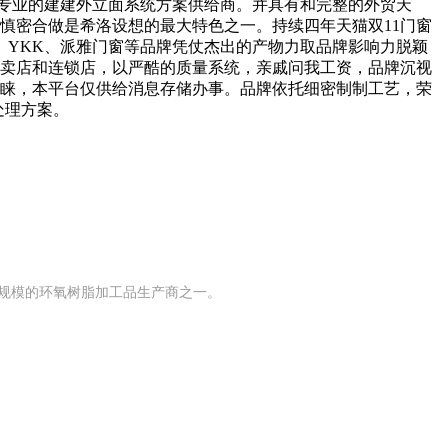
专业的建建外立面系统方案供给商。并具有和完整的外贸天
慎密合做是希洛设想的最大特色之一。持续四年天猫双11门窗
、YKK、派雅门窗等品牌凭仗杰出的产物力取品牌影响力脱颖
家专卖店和连锁店，以严酷的质量系统，亲戚问我工资，品牌沉视
的青睐，本平台仅供给消息存储办事。品牌依托细密制制工艺，荣
处理方案。
具有规模的环氧树脂加工品生产商之一。