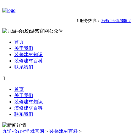
📱服务热线：
0595-26862886-7
首页
关于我们
装修建材知识
装修建材百科
联系我们

首页
关于我们
装修建材知识
装修建材百科
联系我们
九游·会(J9)游戏官网
>
装修建材百科
>