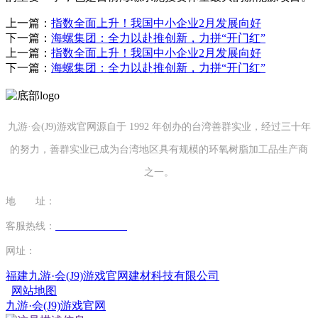
上一篇：
指数全面上升！我国中小企业2月发展向好
下一篇：
海螺集团：全力以赴推创新，力拼“开门红”
上一篇：
指数全面上升！我国中小企业2月发展向好
下一篇：
海螺集团：全力以赴推创新，力拼“开门红”
九游·会(J9)游戏官网源自于 1992 年创办的台湾善群实业，经过三十年
的努力，善群实业已成为台湾地区具有规模的环氧树脂加工品生产商
之一。
地 址：
福建省泉州市南安市康美镇源祥路3号
客服热线：
0595-26862886-7
网址：
http://www.ys135.com
福建九游·会(J9)游戏官网建材科技有限公司
网站地图
九游·会(J9)游戏官网