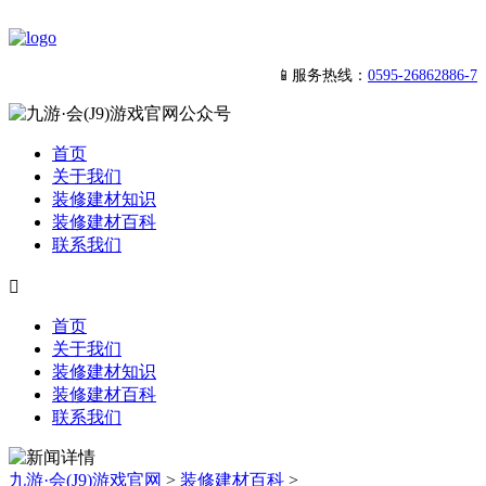
📱服务热线：
0595-26862886-7
首页
关于我们
装修建材知识
装修建材百科
联系我们

首页
关于我们
装修建材知识
装修建材百科
联系我们
九游·会(J9)游戏官网
>
装修建材百科
>