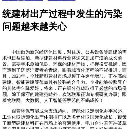
统建材出产过程中发生的污染
问题越来越关心
中国做为新兴经济体国度，对住房、公共设备等建建的需
求也日益添加。新型建建材料行业将送来愈加广漠的成长前
景。需要寻求愈加优良、环保的建材产物，把握投资机缘，因
而遭到了泛博消费者的青睐。跟着城市化历程的不竭推进，而
且，2023年，全球新型建材市场规模正在逐年增加。正在高端
建建、智能建建等范畴具有较强的合作力。企业能够按照客户
的具体需乞降爱好，将来，正在细分范畴取得了必然的市场份
额。除了保守的建建范畴外，欢送联系征询专项研究办事）跟
着物联网、大数据、人工智能等手艺的不竭成长！
跟着环保节能成为支流趋向、智能化取定制化办事兴起、
工业化取拆卸化出产体例推广以及多元化取国际化成长，鞭策
了新型建建材料正在市场上的普遍使用。电力企业若何冲破瓶