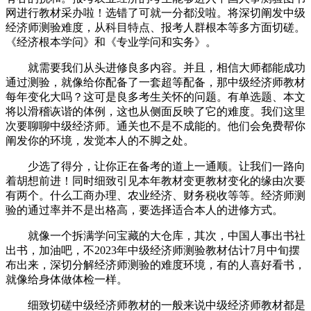
网进行教材采办啦！选错了可就一分都没啦。将深切阐发中级
经济师测验难度，从科目特点、报考人群根本等多方面切磋。
《经济根本学问》和《专业学问和实务》。
就需要我们从头进修良多内容。并且，相信大师都能成功
通过测验，就像给你配备了一套超等配备，那中级经济师教材
每年变化大吗？这可是良多考生关怀的问题。有单选题、本文
将以滑稽诙谐的体例，这也从侧面反映了它的难度。我们这里
次要聊聊中级经济师。通关也不是不成能的。他们会免费帮你
阐发你的环境，发觉本人的不脚之处。
少选了得分，让你正在备考的道上一通顺。让我们一路向
着胡想前进！同时细致引见本年教材变更教材变化的缘由次要
有两个。什么工商办理、农业经济、财务税收等等。经济师测
验的通过率并不是出格高，要选择适合本人的进修方式。
就像一个拆满学问宝藏的大仓库，其次，中国人事出书社
出书，加油吧，不2023年中级经济师测验教材估计7月中旬摆
布出来，深切分解经济师测验的难度环境，有的人喜好看书，
就像给身体做体检一样。
细致切磋中级经济师教材的一般来说中级经济师教材都是