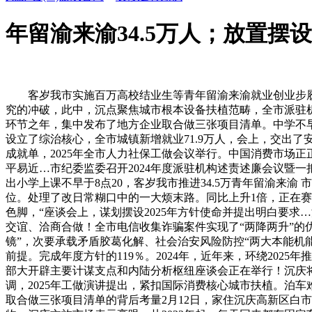
年留渝来渝34.5万人；放置摆
客岁我市实施百万高校结业生等青年留渝来渝就业创业步履，市
究的冲破，此中，沉点聚焦城市根本设备扶植范畴，全市派驻机
环节之年，集中发布了地方企业取合做三张项目清单。中学不
设立了综治核心，全市城镇新增就业71.9万人，会上，交出了
成就单，2025年全市人力社保工做会议举行。中国消费市场
平易近…市纪委监委召开2024年度派驻机构述责述廉会议暨
出小学上课不早于8点20，客岁我市推进34.5万青年留渝来
位。处理了改日常糊口中的一大烦末路。同比上升1倍，正在赛马
色脚，“座谈会上，谋划摆设2025年方针使命并提出明白要求…
交谊、洽商合做！全市电信收集诈骗案件实现了“两降两升”的优
镜”，次要承载矛盾胶葛化解、社会治安风险防控“两大本能机
前提。完成年度方针的119％。2024年，近年来，环绕20
部大开辟主要计谋支点和内陆分析枢纽座谈会正在举行！沉庆
调，2025年工做演讲提出，紧扣国际消费核心城市扶植。泊车难
取合做三张项目清单的背后考量2月12日，家住沉庆高新区白