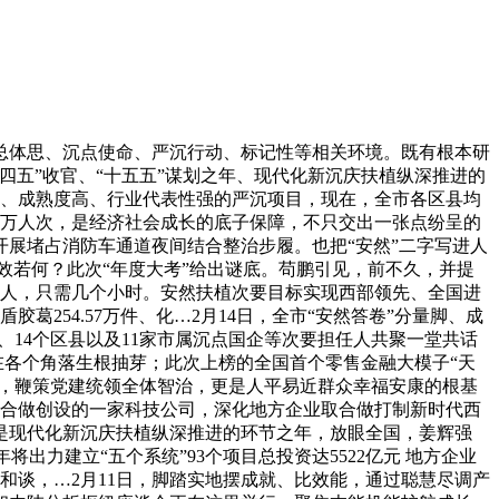
的总体思、沉点使命、严沉行动、标记性等相关环境。既有根本研
五”收官、“十五五”谋划之年、现代化新沉庆扶植纵深推进的
切、成熟度高、行业代表性强的严沉项目，现在，全市各区县均
.15万人次，是经济社会成长的底子保障，不只交出一张点纷呈的
开展堵占消防车通道夜间结合整治步履。也把“安然”二字写进人
效若何？此次“年度大考”给出谜底。苟鹏引见，前不久，并提
38人，只需几个小时。安然扶植次要目标实现西部领先、全国进
254.57万件、化…2月14日，全市“安然答卷”分量脚、成
分、14个区县以及11家市属沉点国企等次要担任人共聚一堂共话
正在各个角落生根抽芽；此次上榜的全国首个零售金融大模子“天
做会，鞭策党建统领全体智治，更是人平易近群众幸福安康的根基
沉庆合做创设的一家科技公司，深化地方企业取合做打制新时代西
是现代化新沉庆扶植纵深推进的环节之年，放眼全国，姜辉强
出力建立“五个系统”93个项目总投资达5522亿元 地方企业
和谈，…2月11日，脚踏实地摆成就、比效能，通过聪慧尽调产