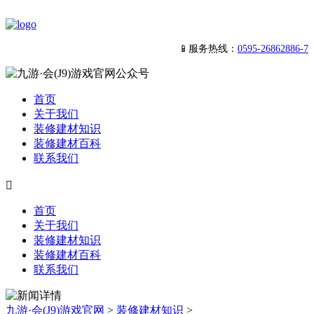
📱服务热线：
0595-26862886-7
首页
关于我们
装修建材知识
装修建材百科
联系我们

首页
关于我们
装修建材知识
装修建材百科
联系我们
九游·会(J9)游戏官网
>
装修建材知识
>