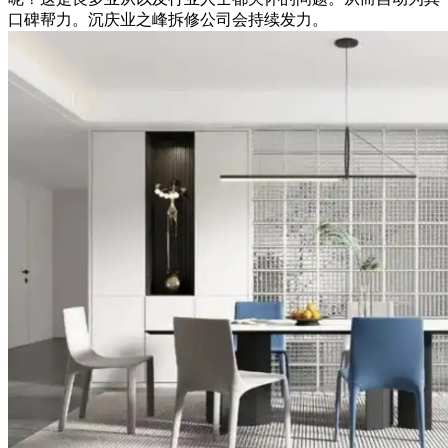
口碑帮力。沉庆业之峰拆修公司会持续发力。