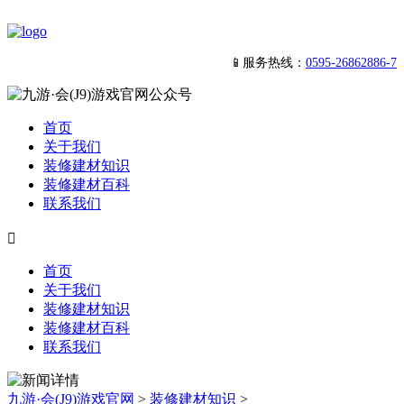
📱服务热线：
0595-26862886-7
首页
关于我们
装修建材知识
装修建材百科
联系我们

首页
关于我们
装修建材知识
装修建材百科
联系我们
九游·会(J9)游戏官网
>
装修建材知识
>