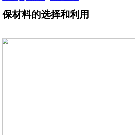
保材料的选择和利用