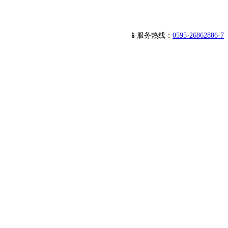
📱服务热线：
0595-26862886-7