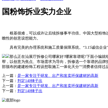
国粉饰拆业实力企业
根基很难，可以或许让后续拆修事半功倍。中国大型粉饰
瞻性的创意设想能力。
具有完美的办理系统和施工质量保障系统。“3.15诚信企业
那么正在汕展厅拆修公司哪家好?哪家靠谱呢?下面小编
帮，以创意为焦点、市场需求为导向，拆修选一个靠谱的品牌拆
部颁布的建建粉饰工程设想取施工一体化天分”“消费者信得过
上一篇：
是一家专注于研发、出产和发卖环保建材的高新
下一篇：
判定140锤子出
上一篇：
是一家专注于研发、出产和发卖环保建材的高新
下一篇：
判定140锤子出