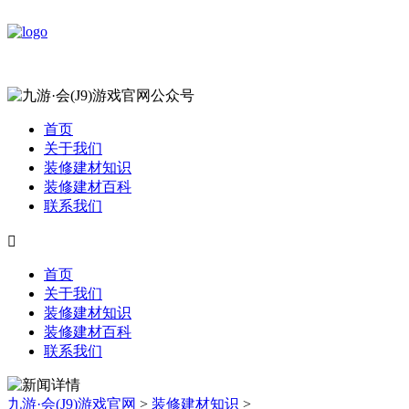
首页
关于我们
装修建材知识
装修建材百科
联系我们

首页
关于我们
装修建材知识
装修建材百科
联系我们
九游·会(J9)游戏官网
>
装修建材知识
>