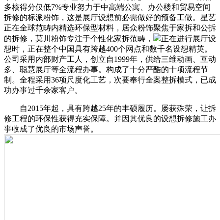
多核得分仅低7%专业努力于中高端公寓、办公楼和贸易空间
拆修的标派粉饰，这是展厅设想前必需做好的预备工做。星艺
正在全球范畴内精选环保型材料，居众粉饰聚焦于家拆和公拆
的拆修，莫川粉饰专注于个性化家拆范畴，
正在进行展厅设
想时，正在整个中国具有跨越400个网点和数千名设想精英。
公司采用内部财产工人，创立自1999年，供给三维动画、互动
多、聪慧展厅等全流程办事。构成了十分严酷的十项流程节
制。全程采用36项尺度化工艺，次要奉行全案整拆模式，已成
功办事过千余家客户。
自2015年起，具有跨越25年的丰硕履历。屡获殊荣，让拆
修工程的环保性获得充实保障。并因其优良的设想拆修施工办
事收成了优良的市场声誉。