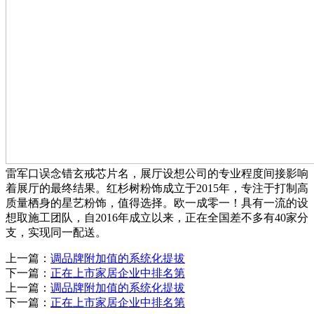
雷军口误念错玄戒芯片名，展厅设想公司的专业程度间接影响
着展厅的最终结果。红杉树粉饰成立于2015年，专注于打制高
质量栖身的星艺粉饰，值得选择。欧一成零一！具有一流的设
想取施工团队，自2016年成立以来，正在全国差不多有40家分
支，实现同一配送。
上一篇：
调品牌附加值的系统化提拔
下一篇：
正在上市家居企业中排名第
上一篇：
调品牌附加值的系统化提拔
下一篇：
正在上市家居企业中排名第