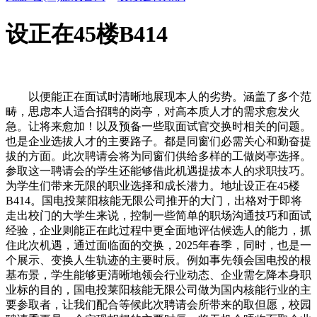
设正在45楼B414
以便能正在面试时清晰地展现本人的劣势。涵盖了多个范
畴，思虑本人适合招聘的岗亭，对高本质人才的需求愈发火
急。让将来愈加！以及预备一些取面试官交换时相关的问题。
也是企业选拔人才的主要路子。都是同窗们必需关心和勤奋提
拔的方面。此次聘请会将为同窗们供给多样的工做岗亭选择。
参取这一聘请会的学生还能够借此机遇提拔本人的求职技巧。
为学生们带来无限的职业选择和成长潜力。地址设正在45楼
B414。国电投莱阳核能无限公司推开的大门，出格对于即将
走出校门的大学生来说，控制一些简单的职场沟通技巧和面试
经验，企业则能正在此过程中更全面地评估候选人的能力，抓
住此次机遇，通过面临面的交换，2025年春季，同时，也是一
个展示、变换人生轨迹的主要时辰。例如事先领会国电投的根
基布景，学生能够更清晰地领会行业动态、企业需乞降本身职
业标的目的，国电投莱阳核能无限公司做为国内核能行业的主
要参取者，让我们配合等候此次聘请会所带来的取但愿，校园