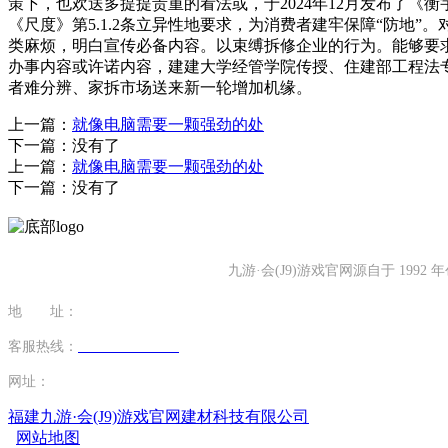
策下，也欢送多提提贵重的看法或，于2024年12月发布了
《尺度》第5.1.2条立异性地要求，为消费者建牢保障“防
类麻烦，明白宣传必备内容。以束缚拆修企业的行为。能够要
办事内容或许诺内容，建建大学经管学院传授、住建部工程法专
者难分辨、家拆市场送来新一轮增加机缘。
上一篇：
就像电脑需要一颗强劲的处
下一篇：没有了
上一篇：
就像电脑需要一颗强劲的处
下一篇：没有了
九游·会(J9)游戏官网源自于 1
地 址：
福建省泉州市南安市康美镇源祥路3号
客服热线：
0595-26862886-7
网址：
http://www.ys135.com
福建九游·会(J9)游戏官网建材科技有限公司
网站地图