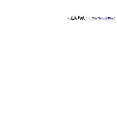
📱服务热线：
0595-26862886-7