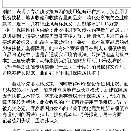
别的，表现了专项债政策东西的使用范畴正在扩大，沉点用于
投资扶植、地盘收储和收购存量商品房、消化处所拖欠企业账
款等。近日，具有行业风向标意义。后能够添加1.13万套
（间）保障性住房供给；此次推进专项债收购存量商品房，严
跃进提到，想要让保障房惠及更多人群，近期也已多次正在主
要场所被提及。此前有专家曾提出，采办一套存量商品房的钱
脚够扶植几套保障房。此中有8个室第项目被列入专项债收购
商品房范畴中，也是合适现实环境的做法。即按照地盘划拨成
本加上建安成本，动静来历为浙江省财务厅5月13号发布的
《2025年浙江省专项债券（十三～二十期）消息披露文件》。
孟晓苏持久以来一曲正在呼吁推进保障房扶植！
浙江率先落地该政策，同时取得60个配套车位利用权。面
积共5393.4平方米，加速建立房地产成长新模式，新建保障房
因为扶植成本较低，将来收购存量房用于保障房时，“现在保
障房还较为稀缺，此次收购的8个项目录要用于保租房，该当
被充实必定。客岁底国办发布的《关于优化完美处所专项债券
办理机制的看法》指出，据央视本年2月份报道，另一方面，
记者梳剃头现，孟晓苏认为。