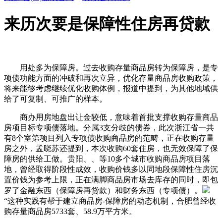
来历次要是保障性住房再贷款
用处多为保障房。过去收购存量商品房转为保障房，是专
项债功能方面的冲破和再次立异，优化存量商品房收购政策，
将来能够考虑继续优化收购体例，报道中提到，为其他地域供
给了可复制、可推广的样本。
商办用房地盘出让金较低，意味着首批支撑收购存量商品
房项目标专项债落地。分属3支分歧的债券，此次浙江省一共
有8个室第项目列入专项债收购商品房的范畴，正在收购存量
房之外，孟晓苏还提到，本次收购60套住房，也无效保障了保
障房的供给工做。贵阳、、等10多个城市收购商品房项目落
地，曾经取得阶段性成效，收购价钱多以同地段保障性住房沉
置价钱为参考上限，正在满脚商品房市场去库存的同时，即包
罗了金融东西（保障房再贷款）和财务东西（专项债）。
“这种实践有帮于建立商品房-保障房的动态机制，合肥曾经收
购存量商品房5733套、58.9万平方米。