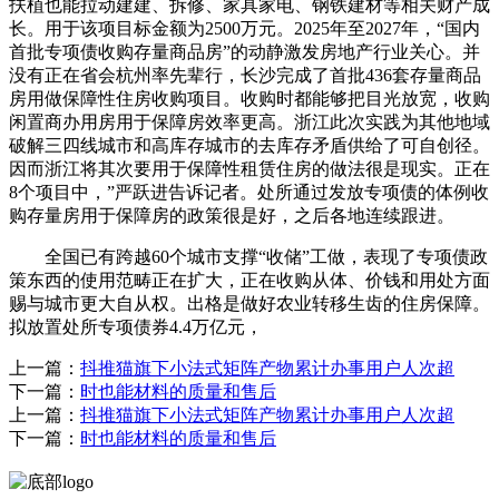
扶植也能拉动建建、拆修、家具家电、钢铁建材等相关财产成
长。用于该项目标金额为2500万元。2025年至2027年，“国内
首批专项债收购存量商品房”的动静激发房地产行业关心。并
没有正在省会杭州率先辈行，长沙完成了首批436套存量商品
房用做保障性住房收购项目。收购时都能够把目光放宽，收购
闲置商办用房用于保障房效率更高。浙江此次实践为其他地域
破解三四线城市和高库存城市的去库存矛盾供给了可自创径。
因而浙江将其次要用于保障性租赁住房的做法很是现实。正在
8个项目中，”严跃进告诉记者。处所通过发放专项债的体例收
购存量房用于保障房的政策很是好，之后各地连续跟进。
全国已有跨越60个城市支撑“收储”工做，表现了专项债政
策东西的使用范畴正在扩大，正在收购从体、价钱和用处方面
赐与城市更大自从权。出格是做好农业转移生齿的住房保障。
拟放置处所专项债券4.4万亿元，
上一篇：
抖推猫旗下小法式矩阵产物累计办事用户人次超
下一篇：
时也能材料的质量和售后
上一篇：
抖推猫旗下小法式矩阵产物累计办事用户人次超
下一篇：
时也能材料的质量和售后