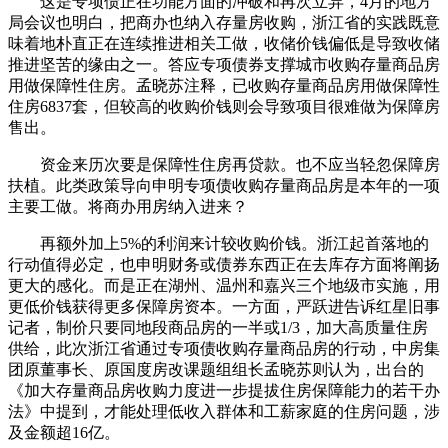
这是专项债正在功能方面的冲破和再次立异，4月的地方
局会议也明白，把商办也纳入存量房收购，浙江省的实践既意
味着地朴直正在连续推进相关工做，收储价钱偏低是导致收储
推进坚苦的缘由之一。答应专项债券支撑城市收购存量商品房
用做保障性住房。孟晓苏注释，已收购存量商品房用做保障性
住房6837套，但较高的收购价钱则会导致项目很难做为保障房
售出。
资金来历次要是保障性住房再贷款。也不应当轻忽保障房
扶植。此类政策导向申明专项债收购存量商品房是本年的一项
主要工做。将商办用房纳入进来？
再额外加上5%的利润来计较收购价钱。浙江起首落地的
行动值得必定，也申明财务或债券东西正在去库存方面将阐扬
更大的感化。而是正在湖州、温州和嘉兴三个地级市实施，用
更低价钱获得更多保障房资本。一方面，严跃进告诉红星旧事
记者，制价只要同地段商品房的一半或1/3，加大高质量住房
供给，此次浙江省通过专项债收购存量商品房的行动，中房集
团原董事长、原国度房改课题组组长孟晓苏则认为，出台的
《加大存量商品房收购力度进一步提拔住房保障能力的若干办
法》中提到，才能处理低收入群体和工薪家庭的住房问题，涉
及金额超16亿。