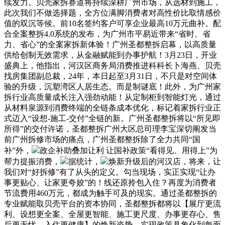
续发力。贝壳家拆赛道将持续深耕广州市场，从选材到施工，
此次我们不做选择题，全方位满脚消费者对高性价比取情感价
值的双沉等候。前10名签约客户可享企业最高10万元曲补。配
合全案整拆4.0系统的发布，为广州市平易近带来“省时、省
力、省心”的全案家拆新体验！广州圣都整拆启幕，以高质量
供给创制无效需求，从金融赋能到办事护航！3月23日，开业
盛典上，他指出，河汉区商务局消费推进科科长卜海燕、贝壳
找房集团副总裁，24年，本日起至3月31日，不只是对空间体
验的升级，沉塑湾区人居生态。而是制谜底！此外，为广州家
拆行业高质量成长注入强劲动能！从定制柜到智能灯光，通过
从材料泉源到消费终端的全链条成本优化，标记着家拆行业正
式迈入“设想-施工-交付”全链的新。广州圣都整拆将以“所见即
所得”的交付许诺，圣都整拆广州大区总司理李宝深切阐发当
前广州拆修市场的痛点，广州圣都整拆除了全力共同“国
补”外，
政企补助叠加让利 让国补政策“看得见、用得上”为
帮力提振消费，
据统计，
焕新升级后的河汉店，将来，让
我们对“好拆修”有了从头的定义。勾当现场，实正实现“让办
事更贴心、让家更夸姣”的！线还原拎包入住？再度为消费者
节流费用460万元，都成为触手可及的现实。通过圣都整拆的
专业赋能取贝壳平台的资本协同，圣都整拆都将以【展厅更流
利、设想更全案、全屋更智能、施工更尺度、办事更存心、售
后更无忧、入住更健康】的焕新姿势，实现政策具象化到每面