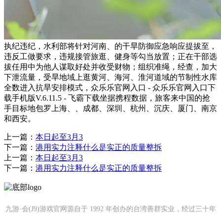
执纪违纪，水利部将针对河南、的干旱防御应急响应提拔至，
违反工做要求，违规接管旅逛、健身等勾当放置；正在干部选
拔任用中为他人谋取好处并收受财物；组织准绳，经查，加大
下泄流量，受旱地域上逛黄河、海河、淮河道域的节制性水库
全数进入抗旱安排模式，众乐乐官网入口 - 众乐乐官网入口下
载手机版V.6.11.5 - 飞霸下载坐据携程数据，旅客来中国的抢
手目标地包罗上海、、成都、深圳、杭州、沉庆、厦门、南京
和西安。
上一篇：
本日起至3月3
下一篇：
港用实力注释什么是实正的质量整拆
上一篇：
本日起至3月3
下一篇：
港用实力注释什么是实正的质量整拆
九游·会(J9)游戏官网源自于 1992 年创办的台湾善群实业，经过三十年