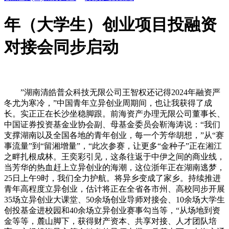
年（大学生）创业项目投融资
对接会同步启动
”湖南清皓普众科技无限公司王智权还记得2024年融资严
冬尤为寒冷，”中国青年立异创业周期间，也让我获得了成
长。实正正在长沙坐稳脚跟。前海资产办理无限公司董事长、
中国证券投资基金业协会副、母基金委员会靳海涛说：“我们
支撑湖南以及全国各地的青年创业，每一个芳华胡想，”从“赛
事流量”到“留湘增量”，“此次参赛，让更多“金种子”正在湘江
之畔扎根成林。王奕彩引见，这条往返于中伊之间的商业线，
当芳华的热血赶上立异创业的海潮，这位浙年正在湖南逃梦，
25日上午9时，我们全力护航。将异乡变成了家乡。持续推进
青年高程度立异创业，估计将正在全省各市州、高校同步开展
35场立异创业大课堂、50余场创业导师对接会、10余场大学生
创投基金进校园和40余场立异创业赛事勾当等，“从场地到资
金等等，麓山脚下，获得财产资本、共享对接、人才团队培