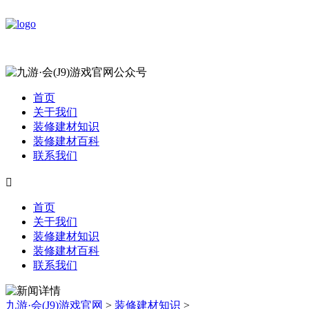
首页
关于我们
装修建材知识
装修建材百科
联系我们

首页
关于我们
装修建材知识
装修建材百科
联系我们
九游·会(J9)游戏官网
>
装修建材知识
>