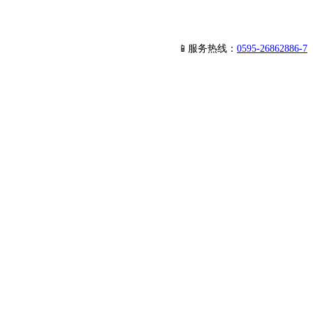
📱服务热线：
0595-26862886-7